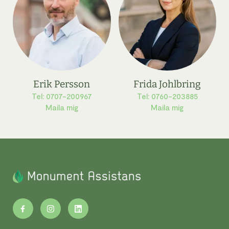
Erik Persson
Frida Johlbring
Tel: 0707-200967
Tel: 0760-203885
Maila mig
Maila mig