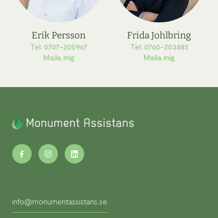
Erik Persson
Frida Johlbring
Tel: 0707-200967
Tel: 0760-203885
Maila mig
Maila mig
info@monumentassistans.se