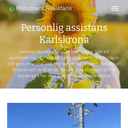
Personlig assistans
Karlskrona
Behöver du eller någon du känner hjälp från ett
assistansbolag i Karlskrona? Letar du efter stöd från någon
som genuint lyssnar och bryr sig om dig? Vi kan hjälpa dig att
bli kund och se till att du får personlig assistans som är
anpassad efter dina specifika behov i Karlskrona.